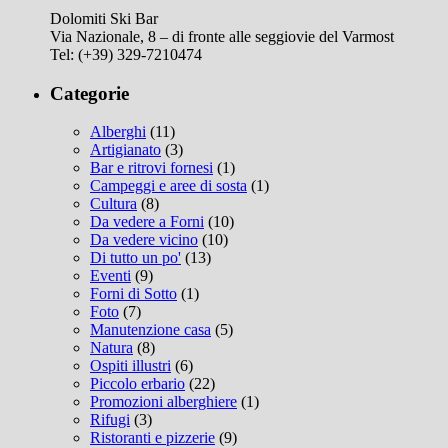
Dolomiti Ski Bar
Via Nazionale, 8 – di fronte alle seggiovie del Varmost
Tel: (+39) 329-7210474
Categorie
Alberghi
(11)
Artigianato
(3)
Bar e ritrovi fornesi
(1)
Campeggi e aree di sosta
(1)
Cultura
(8)
Da vedere a Forni
(10)
Da vedere vicino
(10)
Di tutto un po'
(13)
Eventi
(9)
Forni di Sotto
(1)
Foto
(7)
Manutenzione casa
(5)
Natura
(8)
Ospiti illustri
(6)
Piccolo erbario
(22)
Promozioni alberghiere
(1)
Rifugi
(3)
Ristoranti e pizzerie
(9)