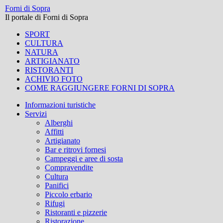
Forni di Sopra
Il portale di Forni di Sopra
SPORT
CULTURA
NATURA
ARTIGIANATO
RISTORANTI
ACHIVIO FOTO
COME RAGGIUNGERE FORNI DI SOPRA
Vai
Informazioni turistiche
al
Servizi
contenuto
Alberghi
Affitti
Artigianato
Bar e ritrovi fornesi
Campeggi e aree di sosta
Compravendite
Cultura
Panifici
Piccolo erbario
Rifugi
Ristoranti e pizzerie
Ristorazione